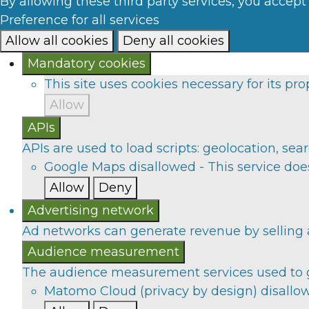
By allowing these third party services, you accept
Preference for all services
Allow all cookies
Deny all cookies
Mandatory cookies
This site uses cookies necessary for its p
Allow
APIs
APIs are used to load scripts: geolocation, searc
Google Maps
disallowed
-
This service doe
Allow
Deny
Advertising network
Ad networks can generate revenue by selling a
Audience measurement
The audience measurement services used to gen
Matomo Cloud (privacy by design)
disallo