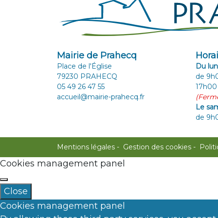
Mairie de Prahecq
Horai
Place de l'Église
Du lun
79230 PRAHECQ
de 9h0
05 49 26 47 55
17h00
accueil@mairie-prahecq.fr
(Fermé
Le sa
de 9h
Mentions légales
Gestion des cookies
Polit
Cookies management panel
Close
Cookies management panel