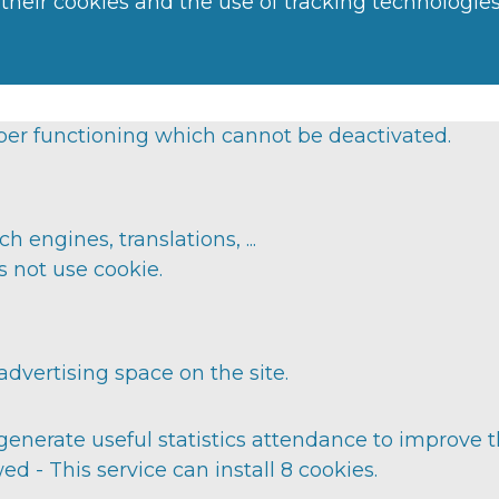
 their cookies and the use of tracking technologies
roper functioning which cannot be deactivated.
h engines, translations, ...
s not use cookie.
dvertising space on the site.
erate useful statistics attendance to improve th
wed
-
This service can install 8 cookies.