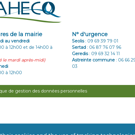
res de la mairie
N° d'urgence
di au vendredi
Seolis
:
09 69 39 79 01
0 à 12h00 et de 14h00 à
Sertad
:
06 87 76 07 96
Geredis
:
09 69 32 14 11
 le mardi après-midi)
Astreinte commune
:
06 66 2
medi
03
00 à 12h00
ique de gestion des données personnelles