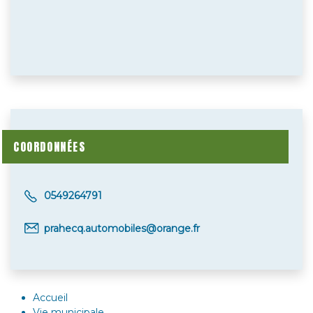
COORDONNÉES
0549264791
prahecq.automobiles@orange.fr
Accueil
Vie municipale