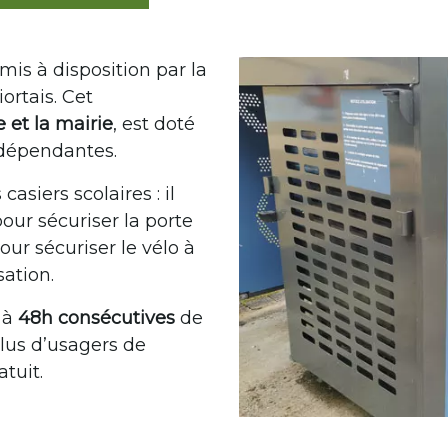
mis à disposition par la
rtais. Cet
e et la mairie
, est doté
ndépendantes.
siers scolaires : il
our sécuriser la porte
ur sécuriser le vélo à
sation.
é à
48h consécutives
de
lus d’usagers de
tuit.