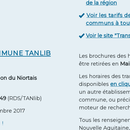
de la région
Voir les tarifs 
communs à tout
Voir le site "Tra
MMUNE TANLIB
Les brochures des h
être retirées en
Mai
Les horaires des tr
n du Niortais
disponibles
en cliqu
un autre établissem
149
(RDS/TANlib)
commune, ou précise
moteur de recherch
mbre 2017
Tous les renseigne
 !
Nouvelle Aquitaine,